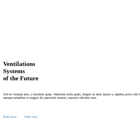
Ventilations
Systems
of the Future
Sed eu volutpat arcu, a tincidunt quam. Maecenas nulla quam, feugiat sit amet ipsum a, dapibus porta velit.
natoque penatibus et magnis dis parturient montes, nascetur ridiculus mus.
Read more
Order now