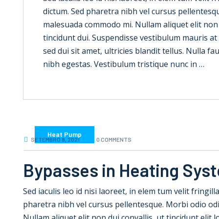
dictum. Sed pharetra nibh vel cursus pellentesque
malesuada commodo mi. Nullam aliquet elit non dui
tincidunt dui. Suspendisse vestibulum mauris at e
sed dui sit amet, ultricies blandit tellus. Nulla 
nibh egestas. Vestibulum tristique nunc in …
Heat Pump
SETEMBRO 8, 2021
0 COMMENTS
Bypasses in Heating Sys
Sed iaculis leo id nisi laoreet, in elem tum velit fringil
pharetra nibh vel cursus pellentesque. Morbi odio od
Nullam aliquet elit non dui convallis, ut tincidunt elit