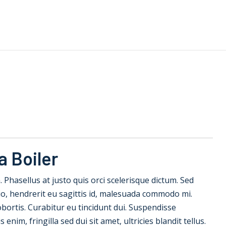
Home
Quem Somos
Produtos
Serviços
Contato
a Boiler
la. Phasellus at justo quis orci scelerisque dictum. Sed
io, hendrerit eu sagittis id, malesuada commodo mi.
 lobortis. Curabitur eu tincidunt dui. Suspendisse
nim, fringilla sed dui sit amet, ultricies blandit tellus.