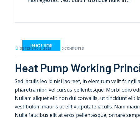
nibh egestas. Vestibulum tristique nunc in …
Heat Pump
SETEMBRO 8, 2021
0 COMMENTS
Heat Pump Working Princ
Sed iaculis leo id nisi laoreet, in elem tum velit fringil
pharetra nibh vel cursus pellentesque. Morbi odio od
Nullam aliquet elit non dui convallis, ut tincidunt elit
vestibulum mauris at elit vulputate iaculis. Nam mauris e
Nulla faucibus elit at eros pellentesque, ornare semp