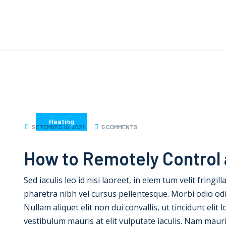
Heating
SETEMBRO 10, 2021
0 COMMENTS
How to Remotely Control 
Sed iaculis leo id nisi laoreet, in elem tum velit fringil
pharetra nibh vel cursus pellentesque. Morbi odio od
Nullam aliquet elit non dui convallis, ut tincidunt elit
vestibulum mauris at elit vulputate iaculis. Nam mauris e