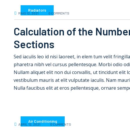
Radiators
MAIO 12, 2021
0 COMMENTS
Calculation of the Number
Sections
Sed iaculis leo id nisi laoreet, in elem tum velit fringil
pharetra nibh vel cursus pellentesque. Morbi odio od
Nullam aliquet elit non dui convallis, ut tincidunt elit
vestibulum mauris at elit vulputate iaculis. Nam mauris e
Nulla faucibus elit at eros pellentesque, ornare semp
Air Conditioning
ABRIL 12, 2021
0 COMMENTS