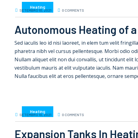
Heating
SETEMBRO 10, 2021
0 COMMENTS
Autonomous Heating of a
Sed iaculis leo id nisi laoreet, in elem tum velit fringil
pharetra nibh vel cursus pellentesque. Morbi odio od
Nullam aliquet elit non dui convallis, ut tincidunt elit
vestibulum mauris at elit vulputate iaculis. Nam mauris e
Nulla faucibus elit at eros pellentesque, ornare semp
Heating
SETEMBRO 10, 2021
0 COMMENTS
Expansion Tanks In Heat