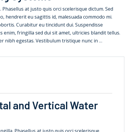
la. Phasellus at justo quis orci scelerisque dictum. Sed
io, hendrerit eu sagittis id, malesuada commodo mi.
 lobortis. Curabitur eu tincidunt dui. Suspendisse
nim, fringilla sed dui sit amet, ultricies blandit tellus.
er nibh egestas. Vestibulum tristique nunc in …
al and Vertical Water
ringilla. Phasellus at justo quis orci scelerisque