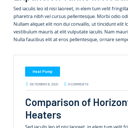
Sed iaculis leo id nisi laoreet, in elem tum velit fringil
pharetra nibh vel cursus pellentesque. Morbi odio od
Nullam aliquet elit non dui convallis, ut tincidunt elit
vestibulum mauris at elit vulputate iaculis. Nam mauris e
Nulla faucibus elit at eros pellentesque, ornare semp
Heat Pump
SETEMBRO 8, 2021
0 COMMENTS
Comparison of Horizont
Heaters
Sed iaculis leo id nisi laoreet, in elem tum velit f