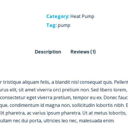
quantity
Category:
Heat Pump
Tag:
pump
Description
Reviews (1)
ristique aliquam felis, a blandit nisl consequat quis. Pelle
rus elit, sit amet viverra orci pretium non. Sed libero lore
consectetur eget viverra pretium, tempor eu ex. Donec faucib
neque, condimentum id magna non, sollicitudin lobortis nibh.
lit pharetra, ac varius ipsum pharetra. Ut at metus lobortis
Nullam nec dui porta, ultricies leo nec, malesuada enim.