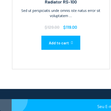
Radiator RS-100
Sale
Sed ut perspiciatis unde omnis iste natus error sit
voluptatem …
$
129.00
$
119.00
Add to cart