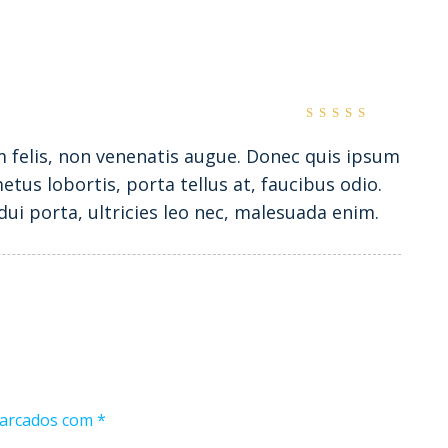
Rated
5
out of
m felis, non venenatis augue. Donec quis ipsum
5
tus lobortis, porta tellus at, faucibus odio.
ui porta, ultricies leo nec, malesuada enim.
marcados com
*