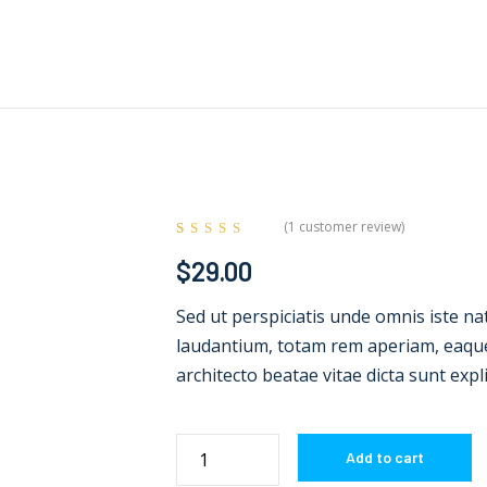
Home
Quem Somos
Produtos
Serviços
Contato
(
1
customer review)
Rated
1
5.00
out
$
29.00
of 5 based on
customer
rating
Sed ut perspiciatis unde omnis iste n
laudantium, totam rem aperiam, eaque i
architecto beatae vitae dicta sunt expl
Air
Add to cart
conditioner