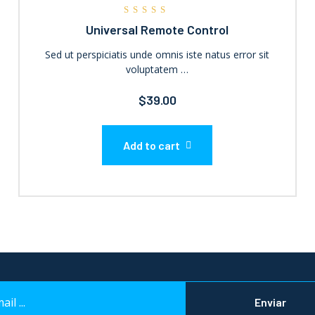
Rated
Universal Remote Control
4.00
out of 5
Sed ut perspiciatis unde omnis iste natus error sit
voluptatem …
$
39.00
Add to cart
Enviar