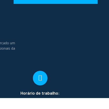
ercado um
sionais da
Horário de trabalho:
br
Seg - Sex:
09:00 - 18:00
Sábado:
09:00 - 14:00