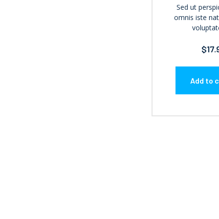
Sed ut perspi
omnis iste nat
volupta
$
17.
Add to c