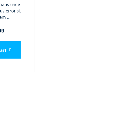
ciatis unde
us error sit
tem …
99
art