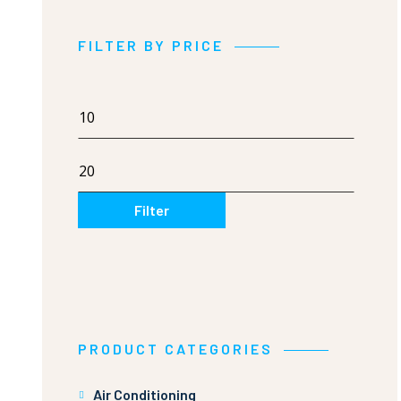
FILTER BY PRICE
Min
price
Max
price
Filter
PRODUCT CATEGORIES
Air Conditioning