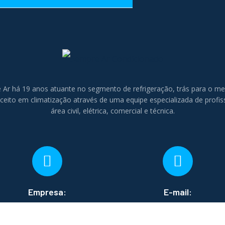
 Ar há 19 anos atuante no segmento de refrigeração, trás para o m
eito em climatização através de uma equipe especializada de profis
área civil, elétrica, comercial e técnica.
Empresa:
E-mail:
São Paulo - SP
contato@arcondicionado.com.