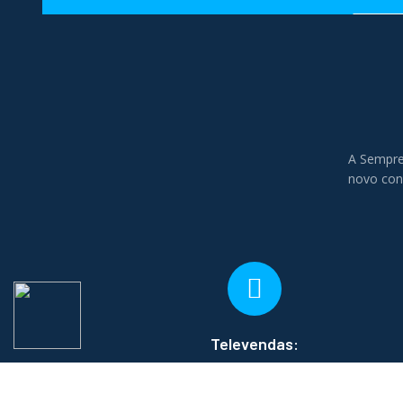
A Sempre
novo conc
Televendas:
(11) 3903-2820 | (11) 94005-
5056