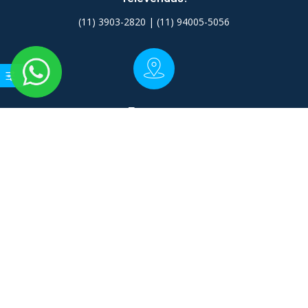
(11) 3903-2820 | (11) 94005-5056
Empresa:
São Paulo - SP
E-mail:
contato@arcondicionado.com.br